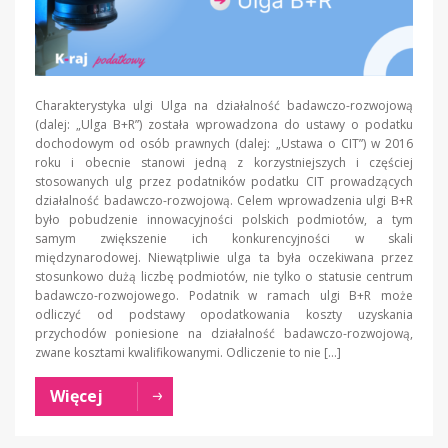
Charakterystyka ulgi Ulga na działalność badawczo-rozwojową
(dalej: „Ulga B+R”) została wprowadzona do ustawy o podatku
dochodowym od osób prawnych (dalej: „Ustawa o CIT”) w 2016
roku i obecnie stanowi jedną z korzystniejszych i częściej
stosowanych ulg przez podatników podatku CIT prowadzących
działalność badawczo-rozwojową. Celem wprowadzenia ulgi B+R
było pobudzenie innowacyjności polskich podmiotów, a tym
samym zwiększenie ich konkurencyjności w skali
międzynarodowej. Niewątpliwie ulga ta była oczekiwana przez
stosunkowo dużą liczbę podmiotów, nie tylko o statusie centrum
badawczo-rozwojowego. Podatnik w ramach ulgi B+R może
odliczyć od podstawy opodatkowania koszty uzyskania
przychodów poniesione na działalność badawczo-rozwojową,
zwane kosztami kwalifikowanymi. Odliczenie to nie […]
Więcej