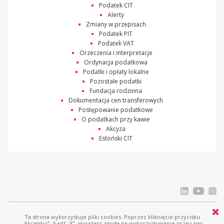
Podatek CIT
Alerty
Zmiany w przepisach
Podatek PIT
Podatek VAT
Orzeczenia i interpretacje
Ordynacja podatkowa
Podatki i opłaty lokalne
Pozostałe podatki
Fundacja rodzinna
Dokumentacja cen transferowych
Postępowanie podatkowe
O podatkach przy kawie
Akcyza
Estoński CIT
Ta strona wykorzystuje pliki cookies. Poprzez kliknięcie przycisku
© Ostrowski i Wspólnicy |
www.ostrowski.legal
| Wszystkie prawa zastrzeżone
„Akceptuj", bądź „X", wyrażasz zgodę na wykorzystywanie przez nas