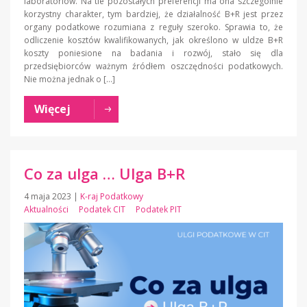
laboratoriów. Na tle pozostałych preferencji ma ona szczególnie
korzystny charakter, tym bardziej, że działalność B+R jest przez
organy podatkowe rozumiana z reguły szeroko. Sprawia to, że
odliczenie kosztów kwalifikowanych, jak określono w uldze B+R
koszty poniesione na badania i rozwój, stało się dla
przedsiębiorców ważnym źródłem oszczędności podatkowych.
Nie można jednak o […]
Więcej
Co za ulga … Ulga B+R
4 maja 2023
|
K-raj Podatkowy
Aktualności
Podatek CIT
Podatek PIT