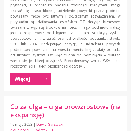
płynności, a procedury badania zdolności kredytowej mogą
okazać się czasochłonne, udzielenie pożyczki przez podmiot
powiązany może być łatwym i skutecznym rozwiązaniem. W
przypadku opodatkowania estońskim CIT decyzje biznesowe
związane z wypłatą środków na rzecz innego podmiotu należy
jednak rozpatrywać pod kątem uznania ich za ukryty zysk –
opodatkowaniem, w zależności od wielkości podatnika, stawką
10% lub 20%. Podejmując decyzję o udzieleniu pożyczki
podmiotowi powiązanemu kwestia ewentualnej zapłaty podatku
od ukrytych zysków jest więc trudna do pominięcia – dlatego
warto się jej bliżej przyjrzeć. Precedensowy wyrok WSA – tło
rozstrzygnięcia Takich okoliczności dotyczy […]
Więcej
Co za ulga – ulga prowzrostowa (na
ekspansję)
16 maja 2023
|
Dawid Garstecki
Aktualności
Podatek CIT