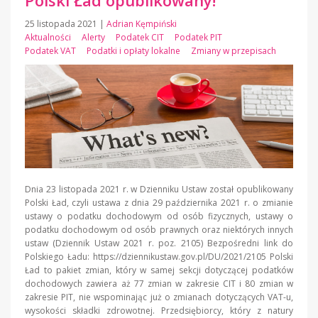
Polski Ład opublikowany!
25 listopada 2021
|
Adrian Kęmpiński
Aktualności
Alerty
Podatek CIT
Podatek PIT
Podatek VAT
Podatki i opłaty lokalne
Zmiany w przepisach
Dnia 23 listopada 2021 r. w Dzienniku Ustaw został opublikowany
Polski Ład, czyli ustawa z dnia 29 października 2021 r. o zmianie
ustawy o podatku dochodowym od osób fizycznych, ustawy o
podatku dochodowym od osób prawnych oraz niektórych innych
ustaw (Dziennik Ustaw 2021 r. poz. 2105) Bezpośredni link do
Polskiego Ładu: https://dziennikustaw.gov.pl/DU/2021/2105 Polski
Ład to pakiet zmian, który w samej sekcji dotyczącej podatków
dochodowych zawiera aż 77 zmian w zakresie CIT i 80 zmian w
zakresie PIT, nie wspominając już o zmianach dotyczących VAT-u,
wysokości składki zdrowotnej. Przedsiębiorcy, który z natury