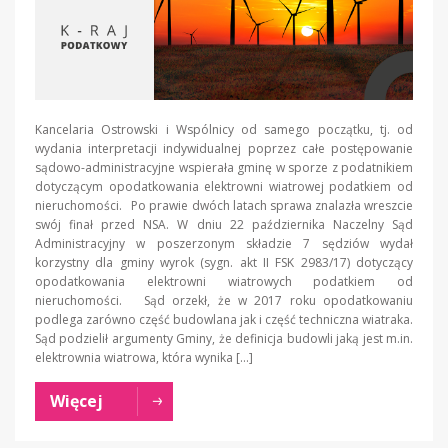
Kancelaria Ostrowski i Wspólnicy od samego początku, tj. od
wydania interpretacji indywidualnej poprzez całe postępowanie
sądowo-administracyjne wspierała gminę w sporze z podatnikiem
dotyczącym opodatkowania elektrowni wiatrowej podatkiem od
nieruchomości. Po prawie dwóch latach sprawa znalazła wreszcie
swój finał przed NSA. W dniu 22 października Naczelny Sąd
Administracyjny w poszerzonym składzie 7 sędziów wydał
korzystny dla gminy wyrok (sygn. akt II FSK 2983/17) dotyczący
opodatkowania elektrowni wiatrowych podatkiem od
nieruchomości. Sąd orzekł, że w 2017 roku opodatkowaniu
podlega zarówno część budowlana jak i część techniczna wiatraka.
Sąd podzielił argumenty Gminy, że definicja budowli jaką jest m.in.
elektrownia wiatrowa, która wynika […]
Więcej