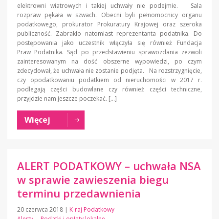
elektrowni wiatrowych i takiej uchwały nie podejmie. Sala
rozpraw pękała w szwach. Obecni byli pełnomocnicy organu
podatkowego, prokurator Prokuratury Krajowej oraz szeroka
publiczność. Zabrakło natomiast reprezentanta podatnika. Do
postępowania jako uczestnik włączyła się również Fundacja
Praw Podatnika. Sąd po przedstawieniu sprawozdania zezwoli
zainteresowanym na dość obszerne wypowiedzi, po czym
zdecydował, że uchwała nie zostanie podjęta. Na rozstrzygnięcie,
czy opodatkowaniu podatkiem od nieruchomości w 2017 r.
podlegają części budowlane czy również części techniczne,
przyjdzie nam jeszcze poczekać. […]
Więcej
ALERT PODATKOWY – uchwała NSA
w sprawie zawieszenia biegu
terminu przedawnienia
20 czerwca 2018
|
K-raj Podatkowy
Alerty
Podatki i opłaty lokalne