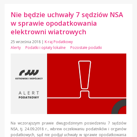
Nie będzie uchwały 7 sędziów NSA
w sprawie opodatkowania
elektrowni wiatrowych
25 września 2018
|
K-raj Podatkowy
Alerty
Podatki i opłaty lokalne
Pozostałe podatki
Na wczorajszym prawie dwugodzinnym posiedzeniu 7 sędziów
NSA, tj. 24.09.2018 r., wbrew oczekiwaniu podatników i organów
podatkowych, sąd nie podjął uchwały w sprawie opodatkowania