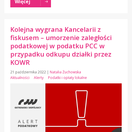
Więcej
Kolejna wygrana Kancelarii z
fiskusem – umorzenie zaległości
podatkowej w podatku PCC w
przypadku odkupu działki przez
KOWR
21 października 2022
|
Natalia Żuchowska
Aktualności
Alerty
Podatki i opłaty lokalne