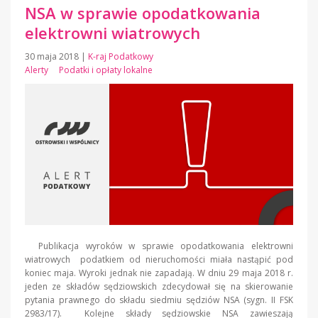
NSA w sprawie opodatkowania
elektrowni wiatrowych
30 maja 2018
|
K-raj Podatkowy
Alerty
Podatki i opłaty lokalne
Publikacja wyroków w sprawie opodatkowania elektrowni
wiatrowych podatkiem od nieruchomości miała nastąpić pod
koniec maja. Wyroki jednak nie zapadają. W dniu 29 maja 2018 r.
jeden ze składów sędziowskich zdecydował się na skierowanie
pytania prawnego do składu siedmiu sędziów NSA (sygn. II FSK
2983/17). Kolejne składy sędziowskie NSA zawieszają