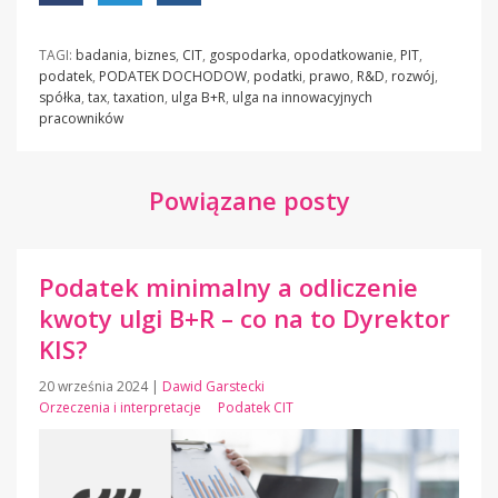
TAGI:
badania
,
biznes
,
CIT
,
gospodarka
,
opodatkowanie
,
PIT
,
podatek
,
PODATEK DOCHODOW
,
podatki
,
prawo
,
R&D
,
rozwój
,
spółka
,
tax
,
taxation
,
ulga B+R
,
ulga na innowacyjnych
pracowników
Powiązane posty
Podatek minimalny a odliczenie
kwoty ulgi B+R – co na to Dyrektor
KIS?
20 września 2024
|
Dawid Garstecki
Orzeczenia i interpretacje
Podatek CIT