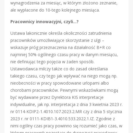
wynagrodzenia za miesiąc, w którym złożono zeznanie,
ale wypłacone do 10-tego kolejnego miesiąca.
Pracownicy innowacyjni, czyli…?
Ustawa lakonicznie określa okoliczności zatrudnienia
pracowników umożliwiające skorzystanie z ulgi –
wskazuje próg przeznaczenia na działalność B+R co
najmniej 50% ogólnego czasu pracy w danym miesiącu,
nie definiując tego pojęcia w żaden sposób.
Ustawodawca milczy także co do zasad określania
takiego czasu, czy tego jak wpływać na niego mogą np.
nieobecności w pracy spowodowane urlopami albo
chorobami pracowników. Pewnymi wskazówkami mogą
być wydawane przez Dyrektora KIS interpretacje
indywidualne, jak np. interpretacja z dnia 3 kwietnia 2023 r.
nr 0114-KDIP2-1.4010.107.2023.2.MR czy z dnia 5 stycznia
2023 r. nr 0111-KDIB1-3.4010.533.2022.1.IZ. Zgodnie z
nimi ogólny czas pracy powinno się rozumieć jako czas, w
którym pracownik pozostaje do dyspozycji pracodawcy,