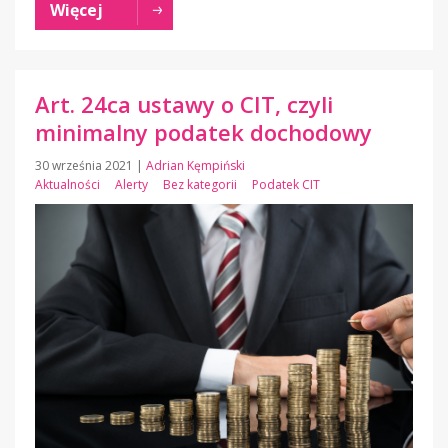
Więcej
Art. 24ca ustawy o CIT, czyli
minimalny podatek dochodowy
30 września 2021
|
Adrian Kęmpiński
Aktualności
Alerty
Bez kategorii
Podatek CIT