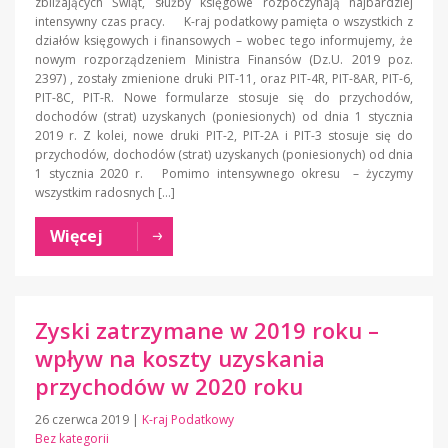
zbliżających Świąt, służby księgowe rozpoczynają najbardziej
intensywny czas pracy. K-raj podatkowy pamięta o wszystkich z
działów księgowych i finansowych – wobec tego informujemy, że
nowym rozporządzeniem Ministra Finansów (Dz.U. 2019 poz.
2397) , zostały zmienione druki PIT-11, oraz PIT-4R, PIT-8AR, PIT-6,
PIT-8C, PIT-R. Nowe formularze stosuje się do przychodów,
dochodów (strat) uzyskanych (poniesionych) od dnia 1 stycznia
2019 r. Z kolei, nowe druki PIT-2, PIT-2A i PIT-3 stosuje się do
przychodów, dochodów (strat) uzyskanych (poniesionych) od dnia
1 stycznia 2020 r. Pomimo intensywnego okresu – życzymy
wszystkim radosnych […]
Więcej
Zyski zatrzymane w 2019 roku –
wpływ na koszty uzyskania
przychodów w 2020 roku
26 czerwca 2019
|
K-raj Podatkowy
Bez kategorii