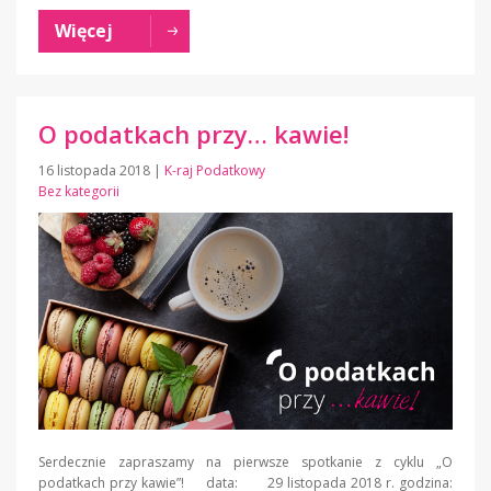
Więcej
O podatkach przy… kawie!
16 listopada 2018
|
K-raj Podatkowy
Bez kategorii
Serdecznie zapraszamy na pierwsze spotkanie z cyklu „O
podatkach przy kawie”! data: 29 listopada 2018 r. godzina: