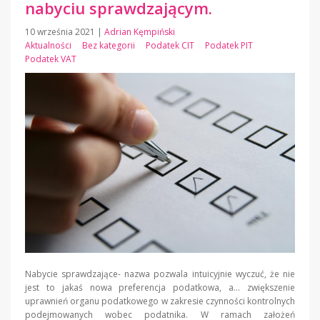
nabyciu sprawdzającym.
10 września 2021
|
Adrian Kęmpiński
Aktualności
Bez kategorii
Podatek CIT
Podatek PIT
Podatek VAT
Nabycie sprawdzające- nazwa pozwala intuicyjnie wyczuć, że nie
jest to jakaś nowa preferencja podatkowa, a… zwiększenie
uprawnień organu podatkowego w zakresie czynności kontrolnych
podejmowanych wobec podatnika. W ramach założeń