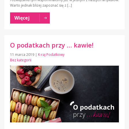
Warto jednak bliżej zapoznać się z […]
Więcej
O podatkach przy … kawie!
11 marca 2019
|
K-raj Podatkowy
Bez kategorii