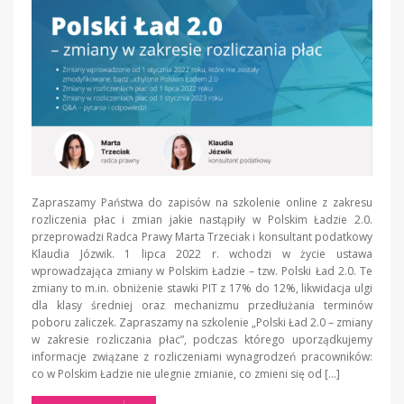
Zapraszamy Państwa do zapisów na szkolenie online z zakresu
rozliczenia płac i zmian jakie nastąpiły w Polskim Ładzie 2.0.
przeprowadzi Radca Prawy Marta Trzeciak i konsultant podatkowy
Klaudia Józwik. 1 lipca 2022 r. wchodzi w życie ustawa
wprowadzająca zmiany w Polskim Ładzie – tzw. Polski Ład 2.0. Te
zmiany to m.in. obniżenie stawki PIT z 17% do 12%, likwidacja ulgi
dla klasy średniej oraz mechanizmu przedłużania terminów
poboru zaliczek. Zapraszamy na szkolenie „Polski Ład 2.0 – zmiany
w zakresie rozliczania płac”, podczas którego uporządkujemy
informacje związane z rozliczeniami wynagrodzeń pracowników:
co w Polskim Ładzie nie ulegnie zmianie, co zmieni się od […]