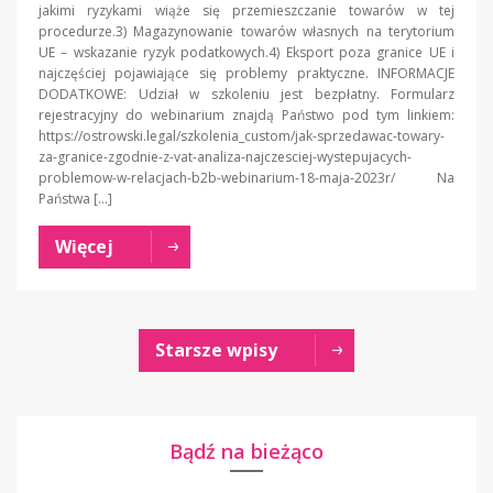
jakimi ryzykami wiąże się przemieszczanie towarów w tej
procedurze.3) Magazynowanie towarów własnych na terytorium
UE – wskazanie ryzyk podatkowych.4) Eksport poza granice UE i
najczęściej pojawiające się problemy praktyczne. INFORMACJE
DODATKOWE: Udział w szkoleniu jest bezpłatny. Formularz
rejestracyjny do webinarium znajdą Państwo pod tym linkiem:
https://ostrowski.legal/szkolenia_custom/jak-sprzedawac-towary-
za-granice-zgodnie-z-vat-analiza-najczesciej-wystepujacych-
problemow-w-relacjach-b2b-webinarium-18-maja-2023r/ Na
Państwa […]
Więcej
Starsze wpisy
Bądź na bieżąco