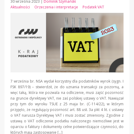
30 września 2023
|
Dominik Szymański
Aktualności
Orzeczenia i interpretacje
Podatek VAT
7 września br. NSA wydał korzystny dla podatników wyrok (sygn. I
FSK 897/19) – stwierdził, że do uznania transakcji za pozorną, a
więc taką, która nie pozwala na odliczenie, musi zajść pozorność
na gruncie dyrektywy VAT, nie zaś polskiej ustawy o VAT. Nawiązał
przy tym do wyroku TSUE z 25 maja br. (C-114/22), w którym
przyjęto, że regulujący pozorność art. 88 ust. 3a pkt 4 lit. c ustawy
o VAT narusza Dyrektywę VAT i musi zostać zmieniony. Zgodnie z
ustawą o VAT odliczenie podatku naliczonego niemożliwe jest w
oparciu o faktury i dokumenty celne potwierdzające czynności, do
których mają zastosowanie […]