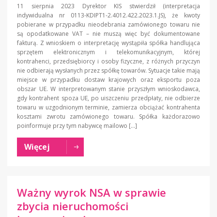
11 sierpnia 2023 Dyrektor KIS stwierdził (interpretacja
indywidualna nr 0113-KDIPT1-2.4012.422.2023.1.JS), że kwoty
pobierane w przypadku nieodebrania zamówionego towaru nie
są opodatkowane VAT – nie muszą więc być dokumentowane
fakturą. Z wnioskiem o interpretację wystąpiła spółka handlująca
sprzętem elektronicznym i telekomunikacyjnym, której
kontrahenci, przedsiębiorcy i osoby fizyczne, z różnych przyczyn
nie odbierają wysłanych przez spółkę towarów. Sytuacje takie mają
miejsce w przypadku dostaw krajowych oraz eksportu poza
obszar UE. W interpretowanym stanie przyszłym wnioskodawca,
gdy kontrahent spoza UE, po uiszczeniu przedpłaty, nie odbierze
towaru w uzgodnionym terminie, zamierza obciążać kontrahenta
kosztami zwrotu zamówionego towaru. Spółka każdorazowo
poinformuje przy tym nabywcę mailowo […]
Więcej
Ważny wyrok NSA w sprawie
zbycia nieruchomości