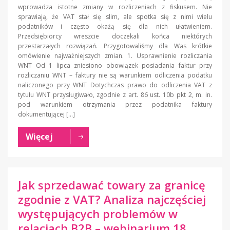
wprowadza istotne zmiany w rozliczeniach z fiskusem. Nie
sprawiają, że VAT stał się slim, ale spotka się z nimi wielu
podatników i często okażą się dla nich ułatwieniem.
Przedsiębiorcy wreszcie doczekali końca niektórych
przestarzałych rozwiązań. Przygotowaliśmy dla Was krótkie
omówienie najważniejszych zmian. 1. Usprawnienie rozliczania
WNT Od 1 lipca zniesiono obowiązek posiadania faktur przy
rozliczaniu WNT – faktury nie są warunkiem odliczenia podatku
naliczonego przy WNT Dotychczas prawo do odliczenia VAT z
tytułu WNT przysługiwało, zgodnie z art. 86 ust. 10b pkt 2, m. in.
pod warunkiem otrzymania przez podatnika faktury
dokumentującej […]
Więcej
Jak sprzedawać towary za granicę
zgodnie z VAT? Analiza najczęściej
występujących problemów w
relacjach B2B – webinarium 18