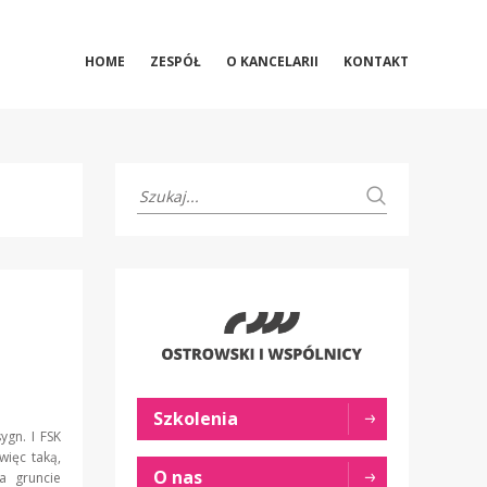
HOME
ZESPÓŁ
O KANCELARII
KONTAKT
Szkolenia
ygn. I FSK
więc taką,
O nas
a gruncie