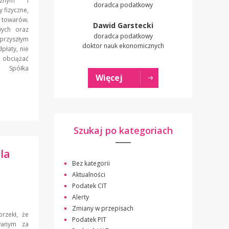
icznym i
doradca podatkowy
 fizyczne,
 towarów.
Dawid Garstecki
wych oraz
doradca podatkowy
rzyszłym
doktor nauk ekonomicznych
płaty, nie
obciążać
. Spółka
Więcej
Szukaj po kategoriach
la
Bez kategorii
Aktualności
Podatek CIT
Alerty
Zmiany w przepisach
rzekł, że
Podatek PIT
wanym za