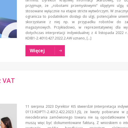
terminu. Dyrektor Krajowej Informacji Skarbowej, co d
przyjmuje, że „robotami przemysłowymi” objętymi ulgą 
stosowane wyłącznie na etapie stricte wytwórczym. W znaczn
ogranicza to podatnikom dostęp do ulgi, potencjalnie uniem
skorzystanie z niej np. w przypadku robotów do za
magazynowych. Przykładowo, w reprezentatywnej dla w
dotychczas interpretacji indywidualnej z 4 listopada 2022 r
KDIB1-2.4010.427.2022.2.AW uznano, […]
Więcej
z VAT
11 sierpnia 2023 Dyrektor KIS stwierdził (interpretacja indyw
0113-KDIPT1-2.4012.422.2023.1.JS), że kwoty pobierane w 
nieodebrania zamówionego towaru nie są opodatkowane 
muszą więc być dokumentowane fakturą. Z wnioskiem o inte