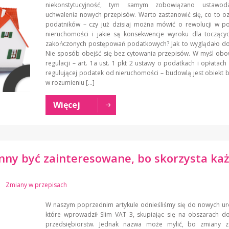
niekonstytucyjność, tym samym zobowiązano ustawo
uchwalenia nowych przepisów. Warto zastanowić się, co to o
podatników – czy już dzisiaj można mówić o rewolucji w p
nieruchomości i jakie są konsekwencje wyroku dla toczącyc
zakończonych postępowań podatkowych? Jak to wyglądało do 
Nie sposób obejść się bez cytowania przepisów. W myśl obo
regulacji – art. 1a ust. 1 pkt 2 ustawy o podatkach i opłatach 
regulującej podatek od nieruchomości – budowlą jest obiekt
w rozumieniu […]
Więcej
inny być zainteresowane, bo skorzysta każ
Zmiany w przepisach
W naszym poprzednim artykule odnieśliśmy się do nowych ur
które wprowadził Slim VAT 3, skupiając się na obszarach d
przedsiębiorstw. Jednak nazwa może mylić, bo zmiany 