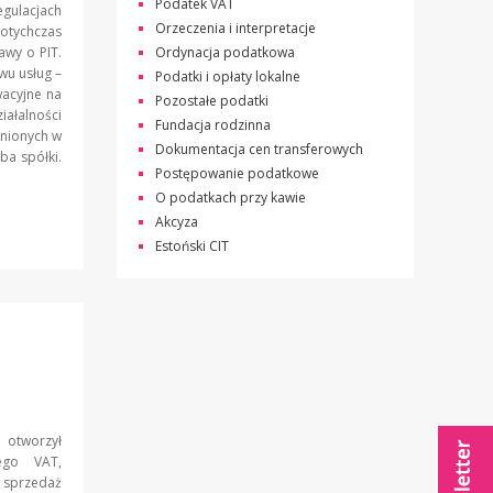
Podatek VAT
gulacjach
Orzeczenia i interpretacje
otychczas
awy o PIT.
Ordynacja podatkowa
wu usług –
Podatki i opłaty lokalne
wacyjne na
Pozostałe podatki
iałalności
Fundacja rodzinna
dnionych w
Dokumentacja cen transferowych
ba spółki.
Postępowanie podatkowe
O podatkach przy kawie
Akcyza
Estoński CIT
 otworzył
ego VAT,
sprzedaż