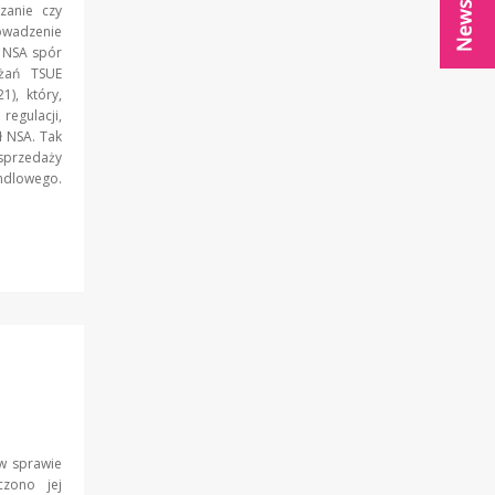
zanie czy
rowadzenie
z NSA spór
ażań TSUE
1), który,
egulacji,
ł NSA. Tak
sprzedaży
ndlowego.
w sprawie
czono jej