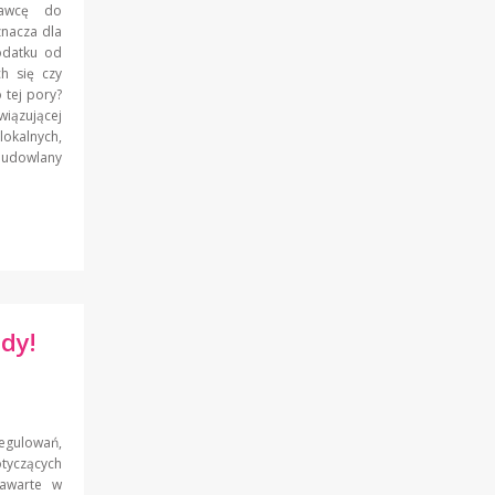
dawcę do
znacza dla
odatku od
h się czy
tej pory?
wiązującej
lokalnych,
 budowlany
dy!
egulowań,
otyczących
zawarte w