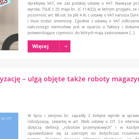
dyrektywy VAT, nie zaś polskiej ustawy o VAT. Nawiązał pr
wyroku TSUE z 25 maja br. (C-114/22), w którym przyjęto, że 
pozorność art. 88 ust. 3a pkt 4 lit. c ustawy o VAT narusza Dyr
i musi zostać zmieniony. Zgodnie z ustawą o VAT odliczeni
naliczonego niemożliwe jest w oparciu o faktury i dokume
potwierdzające czynności, do których mają zastosowanie […]
Więcej
tyzację – ulgą objęte także roboty magaz
W lipcu i sierpniu br. zapadły 2 kolejne wyroki w sprawi
robotyzację, zawartej w art. 38eb ustawy o CIT. Co interes
dotyczą definicji „robotów przemysłowych” i w każdy
opowiedziano się za szerszym niż dotychczas rozumie