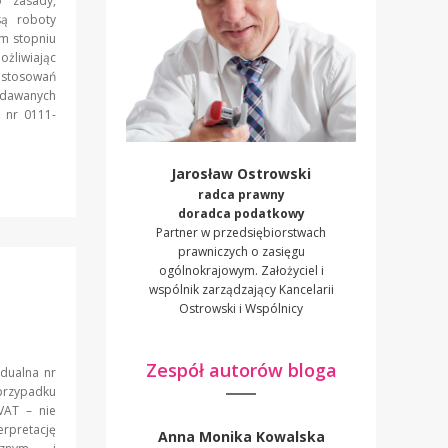
o zasady,
są roboty
ym stopniu
ożliwiając
stosowań
ydawanych
. nr 0111-
Jarosław Ostrowski
radca prawny
doradca podatkowy
Partner w przedsiębiorstwach
prawniczych o zasięgu
ogólnokrajowym. Założyciel i
wspólnik zarządzający Kancelarii
Ostrowski i Wspólnicy
Zespół autorów bloga
idualna nr
przypadku
VAT – nie
rpretację
Anna Monika Kowalska