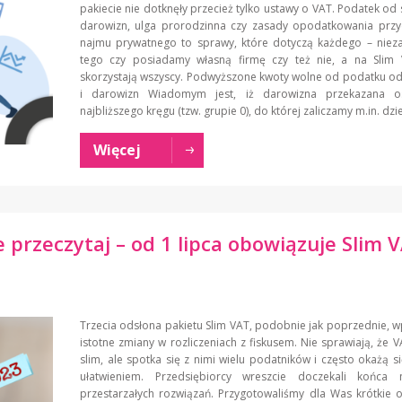
pakiecie nie dotknęły przecież tylko ustawy o VAT. Podatek od
darowizn, ulga prorodzinna czy zasady opodatkowania prz
najmu prywatnego to sprawy, które dotyczą każdego – nieza
tego czy posiadamy własną firmę czy też nie, a na Sli
skorzystają wszyscy. Podwyższone kwoty wolne od podatku o
i darowizn Wiadomym jest, iż darowizna przekazana 
najbliższego kręgu (tzw. grupie 0), do której zaliczamy m.in. dzie
Więcej
 przeczytaj – od 1 lipca obowiązuje Slim 
Trzecia odsłona pakietu Slim VAT, podobnie jak poprzednie,
istotne zmiany w rozliczeniach z fiskusem. Nie sprawiają, że VA
slim, ale spotka się z nimi wielu podatników i często okażą si
ułatwieniem. Przedsiębiorcy wreszcie doczekali końca n
przestarzałych rozwiązań. Przygotowaliśmy dla Was krótkie