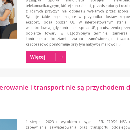
wystąpiła spółka handlująca sprzętem elektron
telekomunikacyjnym, której kontrahenci, przedsiębiorcy i osoby
z różnych przyczyn nie odbierają wysłanych przez spółkę
Sytuacje takie mają miejsce w przypadku dostaw krajo
eksportu poza obszar UE. W interpretowanym stanie p
wnioskodawca, gdy kontrahent spoza UE, po uiszczeniu przed
odbierze towaru w uzgodnionym terminie, zamierza 
kontrahenta kosztami zwrotu zamówionego towaru
każdorazowo poinformuje przy tym nabywcę mailowo […]
Więcej
rowanie i transport nie są przychodem d
1 sierpnia 2023 r. wyrokiem o sygn. II FSK 270/21 NSA o
zapewnienie zakwaterowania oraz transportu oddelego