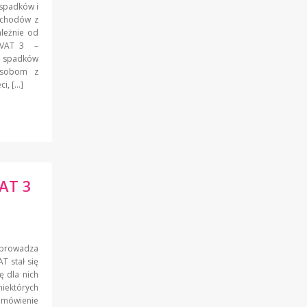
 spadków i
ychodów z
leżnie od
m VAT 3 –
d spadków
osobom z
ci, […]
VAT 3
 wprowadza
T stał się
ę dla nich
iektórych
 omówienie