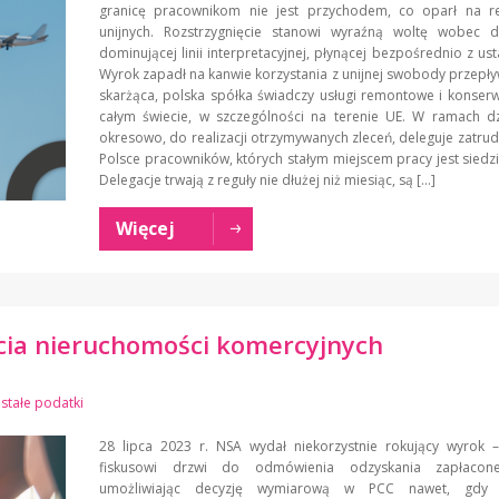
granicę pracownikom nie jest przychodem, co oparł na re
unijnych. Rozstrzygnięcie stanowi wyraźną woltę wobec d
dominującej linii interpretacyjnej, płynącej bezpośrednio z ust
Wyrok zapadł na kanwie korzystania z unijnej swobody przepły
skarżąca, polska spółka świadczy usługi remontowe i konser
całym świecie, w szczególności na terenie UE. W ramach dz
okresowo, do realizacji otrzymywanych zleceń, deleguje zatru
Polsce pracowników, których stałym miejscem pracy jest siedzi
Delegacje trwają z reguły nie dłużej niż miesiąc, są […]
Więcej
ia nieruchomości komercyjnych
stałe podatki
28 lipca 2023 r. NSA wydał niekorzystnie rokujący wyrok –
fiskusowi drzwi do odmówienia odzyskania zapłacon
umożliwiając decyzję wymiarową w PCC nawet, gdy 