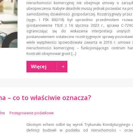
nieruchomości komercyjnej nie obejmuje umowy o zarząd
ubezpieczenia. Nabyte składniki muszą jednak pozwalać na p
samodzielnej działalności gospodarczej. Rozstrzygnięty prze
(sygn. I FSK 892/18) był uprzednio przedmiotem rozw
(postanowienie TSUE z 16 stycznia 2023 r., sprawa C‑729/2
ograniczając się do wskazania interpretacji unijnych r
postanowieniem ostateczne rozstrzygnięcie sprawy pozostawi
wiele wątpliwości spowodowała zawarta w 2016 r. umowa 
nieruchomości komercyjnej – funkcjonującego centrum ha
Kontrakt obejmował grunt […]
Więcej
na – co to właściwie oznacza?
alne
Postępowanie podatkowe
Głośnym echem odbił się wyrok Trybunału Konstytucyjnego 
definicji budowli w podatku od nieruchomości – orze