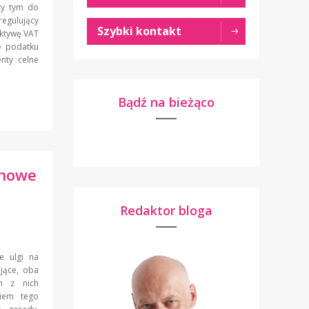
zy tym do
regulujący
Szybki kontakt
ektywę VAT
e podatku
nty celne
Bądź na bieżąco
ynowe
Redaktor bloga
e ulgi na
ujące, oba
m z nich
niem tego