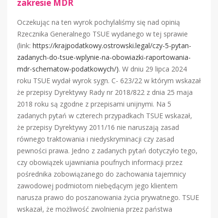
zakresie MDR
Oczekując na ten wyrok pochylaliśmy się nad opinią
Rzecznika Generalnego TSUE wydanego w tej sprawie
(link:
https://krajpodatkowy.ostrowski.legal/czy-5-pytan-
zadanych-do-tsue-wplynie-na-obowiazki-raportowania-
mdr-schematow-podatkowych/)
. W dniu 29 lipca 2024
roku TSUE wydał wyrok sygn. C- 623/22 w którym wskazał
że przepisy Dyrektywy Rady nr 2018/822 z dnia 25 maja
2018 roku są zgodne z przepisami unijnymi. Na 5
zadanych pytań w czterech przypadkach TSUE wskazał,
że przepisy Dyrektywy 2011/16 nie naruszają zasad
równego traktowania i niedyskryminacji czy zasad
pewności prawa. Jedno z zadanych pytań dotyczyło tego,
czy obowiązek ujawniania poufnych informacji przez
pośrednika zobowiązanego do zachowania tajemnicy
zawodowej podmiotom niebędącym jego klientem
narusza prawo do poszanowania życia prywatnego. TSUE
wskazał, że możliwość zwolnienia przez państwa