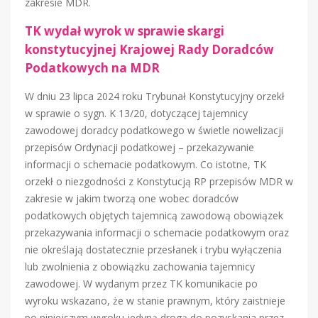
zakresie MDR.
TK wydał wyrok w sprawie skargi
konstytucyjnej Krajowej Rady Doradców
Podatkowych na MDR
W dniu 23 lipca 2024 roku Trybunał Konstytucyjny orzekł
w sprawie o sygn. K 13/20, dotyczącej tajemnicy
zawodowej doradcy podatkowego w świetle nowelizacji
przepisów Ordynacji podatkowej – przekazywanie
informacji o schemacie podatkowym. Co istotne, TK
orzekł o niezgodności z Konstytucją RP przepisów MDR w
zakresie w jakim tworzą one wobec doradców
podatkowych objętych tajemnicą zawodową obowiązek
przekazywania informacji o schemacie podatkowym oraz
nie określają dostatecznie przesłanek i trybu wyłączenia
lub zwolnienia z obowiązku zachowania tajemnicy
zawodowej. W wydanym przez TK komunikacie po
wyroku wskazano, że w stanie prawnym, który zaistnieje
po niniejszym wyroku jedyną drogą do pozyskania przez