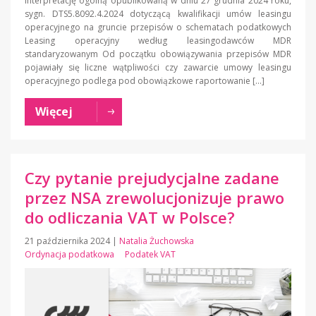
interpretację ogólną opublikowaną w dniu 27 grudnia 2024 roku,
sygn. DTS5.8092.4.2024 dotyczącą kwalifikacji umów leasingu
operacyjnego na gruncie przepisów o schematach podatkowych
Leasing operacyjny według leasingodawców MDR
standaryzowanym Od początku obowiązywania przepisów MDR
pojawiały się liczne wątpliwości czy zawarcie umowy leasingu
operacyjnego podlega pod obowiązkowe raportowanie […]
Więcej
Czy pytanie prejudycjalne zadane
przez NSA zrewolucjonizuje prawo
do odliczania VAT w Polsce?
21 października 2024
|
Natalia Żuchowska
Ordynacja podatkowa
Podatek VAT