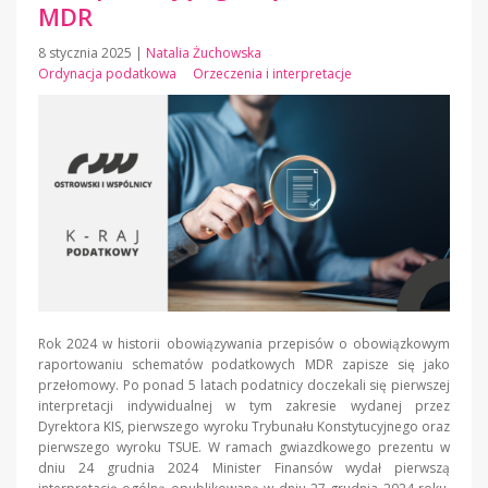
MDR
8 stycznia 2025
|
Natalia Żuchowska
Ordynacja podatkowa
Orzeczenia i interpretacje
Rok 2024 w historii obowiązywania przepisów o obowiązkowym
raportowaniu schematów podatkowych MDR zapisze się jako
przełomowy. Po ponad 5 latach podatnicy doczekali się pierwszej
interpretacji indywidualnej w tym zakresie wydanej przez
Dyrektora KIS, pierwszego wyroku Trybunału Konstytucyjnego oraz
pierwszego wyroku TSUE. W ramach gwiazdkowego prezentu w
dniu 24 grudnia 2024 Minister Finansów wydał pierwszą