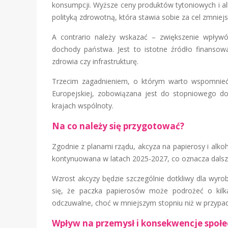
konsumpcji. Wyższe ceny produktów tytoniowych i a
polityką zdrowotną, która stawia sobie za cel zmniej
A contrario należy wskazać – zwiększenie wpływ
dochody państwa. Jest to istotne źródło finanso
zdrowia czy infrastrukturę.
Trzecim zagadnieniem, o którym warto wspomnieć 
Europejskiej, zobowiązana jest do stopniowego 
krajach wspólnoty.
Na co należy się przygotować?
Zgodnie z planami rządu, akcyza na papierosy i alk
kontynuowana w latach 2025-2027, co oznacza dalszy
Wzrost akcyzy będzie szczególnie dotkliwy dla wyro
się, że paczka papierosów może podrożeć o kilk
odczuwalne, choć w mniejszym stopniu niż w przypa
Wpływ na przemysł i konsekwencje społ