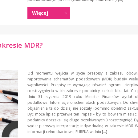
Więcej
akresie MDR?
Od momentu wejścia w życie przepisy z zakresu obowi
raportowania schematów podatkowych (MDR) budziły wiele
wątpliwości. Przepisy te wymagają również ogromu cierpliw
rozstrzygnięcia w ich zakresie podatnicy czekali kilka lat. C
dniu 31 stycznia 2019 roku Minister Finansów wydał ob
podatkowe: Informacje o schematach podatkowych. Do chwil
objaśnienia te do dzisiaj nie zostały (pomimo obietnic) zaktu
Być może lipiec przerwie ten impas – był to bowiem miesiąc
podatnicy doczekali się długo oczekiwanych 3 rozstrzygnięć. Dy
wydał pierwszą interpretację indywidualną w zakresie MDR 
informacji celno skarbowej EUREKA w dniu […]