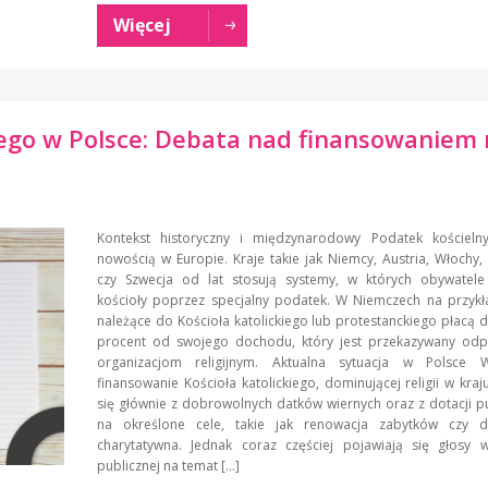
Więcej
o w Polsce: Debata nad finansowaniem re
Kontekst historyczny i międzynarodowy Podatek kościelny
nowością w Europie. Kraje takie jak Niemcy, Austria, Włochy,
czy Szwecja od lat stosują systemy, w których obywatele 
kościoły poprzez specjalny podatek. W Niemczech na przykł
należące do Kościoła katolickiego lub protestanckiego płacą
procent od swojego dochodu, który jest przekazywany od
organizacjom religijnym. Aktualna sytuacja w Polsce 
finansowanie Kościoła katolickiego, dominującej religii w kra
się głównie z dobrowolnych datków wiernych oraz z dotacji p
na określone cele, takie jak renowacja zabytków czy dz
charytatywna. Jednak coraz częściej pojawiają się głosy 
publicznej na temat […]