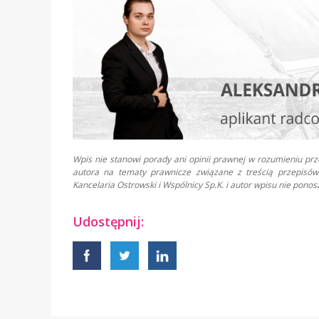
Wpis nie stanowi porady ani opinii prawnej w rozumieniu pr
autora na tematy prawnicze związane z treścią przepisów 
Kancelaria Ostrowski i Wspólnicy Sp.K. i autor wpisu nie pon
Udostępnij: