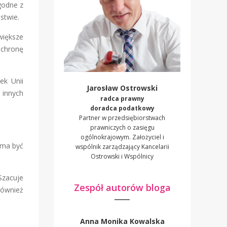
godne z
stwie.
większe
ochronę
ek Unii
Jarosław Ostrowski
 innych
radca prawny
doradca podatkowy
Partner w przedsiębiorstwach
prawniczych o zasięgu
ogólnokrajowym. Założyciel i
 ma być
wspólnik zarządzający Kancelarii
Ostrowski i Wspólnicy
Szacuje
Zespół autorów bloga
również
Anna Monika Kowalska