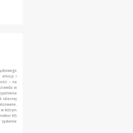
ązkowego
 emocji i
ości – na
o prawda w
jaśnienia
i obecnej
alizowane.
, w którym
rektor KIS
W systemie