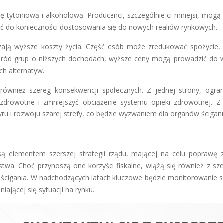
 tytoniową i alkoholową. Producenci, szczególnie ci mniejsi, mogą
ć do konieczności dostosowania się do nowych realiów rynkowych.
ają wyższe koszty życia. Część osób może zredukować spożycie, 
wśród grup o niższych dochodach, wyższe ceny mogą prowadzić do 
ch alternatyw.
ównież szereg konsekwencji społecznych. Z jednej strony, ogran
zdrowotne i zmniejszyć obciążenie systemu opieki zdrowotnej. Z 
u i rozwoju szarej strefy, co będzie wyzwaniem dla organów ścigani
są elementem szerszej strategii rządu, mającej na celu poprawę 
twa. Choć przynoszą one korzyści fiskalne, wiążą się również z sz
cigania. W nadchodzących latach kluczowe będzie monitorowanie 
ającej się sytuacji na rynku.