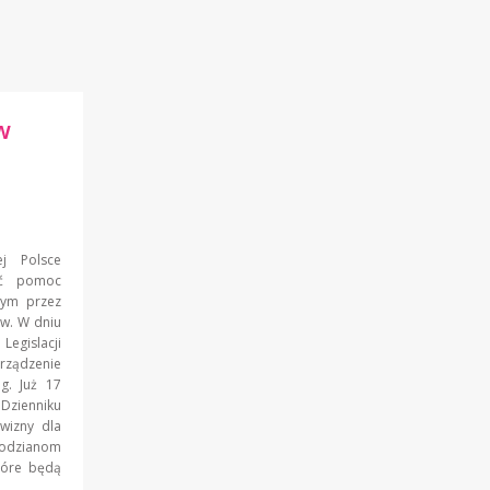
w
j Polsce
ść pomoc
nym przez
ów. W dniu
egislacji
orządzenie
g. Już 17
Dzienniku
wizny dla
odzianom
tóre będą