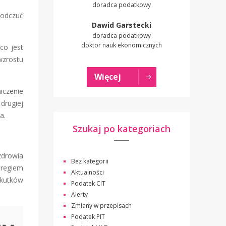
doradca podatkowy
 odczuć
Dawid Garstecki
doradca podatkowy
doktor nauk ekonomicznych
co jest
wzrostu
Więcej
iczenie
drugiej
a.
Szukaj po kategoriach
zdrowia
Bez kategorii
eregiem
Aktualności
skutków
Podatek CIT
Alerty
Zmiany w przepisach
Podatek PIT