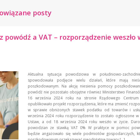
owiązane posty
 powódź a VAT – rozporządzenie weszło 
Aktualna sytuacja powodziowa w południowo-zachodnie
spowodowała podjęcie wielu działań, które mają nie
poszkodowanym. Na akcję niesienia pomocy poszkodowa
powódź nie pozostało obojętne również Ministerstwo Finans
16 września 2024 roku na stronie Rządowego Centrum L
opublikowało projekt rozporządzenia, które ma zmienić rozp
w sprawie obniżonych stawek podatku od towarów i usłu
września 2024 roku rozporządzenie to zostało ogłoszone w 
Ustaw, a od 18 września 2024 roku weszło w życie. Daro
powodzian ze stawką VAT 0% W praktyce w pomoc pow
będzie angażowało się wiele podmiotów gospodarczych, k
poszkodowanym przekazywać nieodpłatnie towary […]