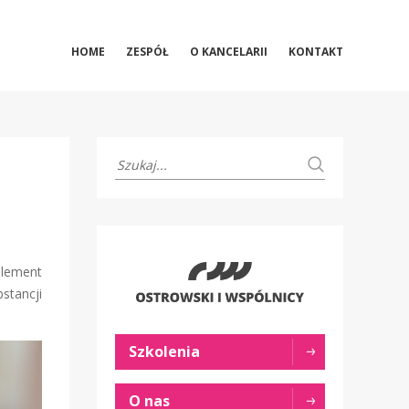
HOME
ZESPÓŁ
O KANCELARII
KONTAKT
element
stancji
Szkolenia
O nas