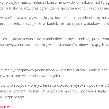
lkoholowych mają zniechęcać konsumentów do ich zakupu. Jest to z
szenie liczby palaczy oraz ograniczenie spożycia alkoholu w społeczeń
ów budżetowych. Wyższa akcyza bezpośrednio przekłada się na 
wania budżetu, szczególnie w kontekście rosnących wydatków na 
jest – dostosowanie do standardów unijnych. Polska, jako człon
dostosowywania poziomu akcyzy do standardów obowiązujących w
ohol ma być stopniowo podnoszona w kolejnych latach. Tendencja ta
 wzrost cen tych produktów na rynku.
bów tytoniowych, które już teraz są obłożone wysokimi podatkami. 
anaście procent rocznie. W przypadku alkoholu, podwyżki będą 
dku papierosów.
eczne