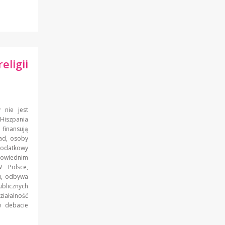
ligii
 nie jest
 Hiszpania
finansują
ad, osoby
 dodatkowy
powiednim
W Polsce,
ju, odbywa
ublicznych
iałalność
w debacie