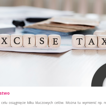
ństwo
celu osiągnięcie kilku kluczowych celów. Można tu wymienić np. r