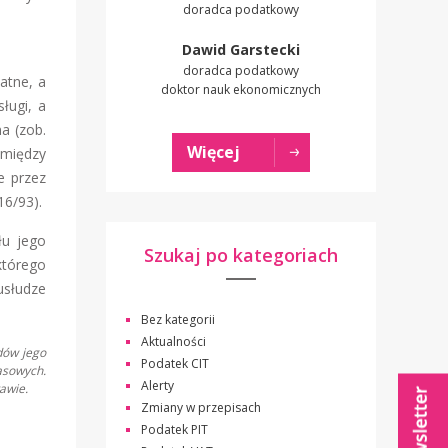
doradca podatkowy
Dawid Garstecki
doradca podatkowy
atne, a
doktor nauk ekonomicznych
ługi, a
a (zob.
Więcej
 między
e przez
16/93).
łu jego
Szukaj po kategoriach
którego
usłudze
Bez kategorii
Aktualności
dów jego
Podatek CIT
asowych.
Alerty
awie.
Zmiany w przepisach
Podatek PIT