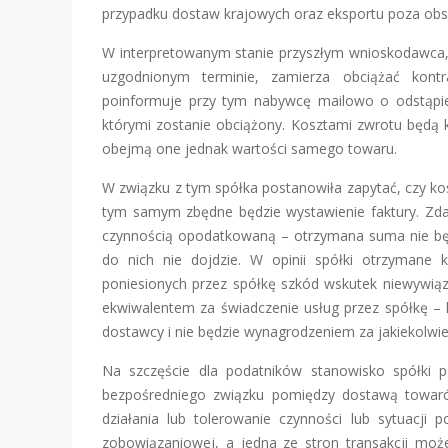
przypadku dostaw krajowych oraz eksportu poza obs
W interpretowanym stanie przyszłym wnioskodawca, 
uzgodnionym terminie, zamierza obciążać kon
poinformuje przy tym nabywcę mailowo o odstąpi
którymi zostanie obciążony. Kosztami zwrotu będą k
obejmą one jednak wartości samego towaru.
W związku z tym spółka postanowiła zapytać, czy k
tym samym zbędne będzie wystawienie faktury. Zdan
czynnością opodatkowaną – otrzymana suma nie b
do nich nie dojdzie. W opinii spółki otrzyman
poniesionych przez spółkę szkód wskutek niewywiąz
ekwiwalentem za świadczenie usług przez spółkę –
dostawcy i nie będzie wynagrodzeniem za jakiekolwie
Na szczęście dla podatników stanowisko spółki pod
bezpośredniego związku pomiędzy dostawą towaró
działania lub tolerowanie czynności lub sytuac
zobowiązaniowej, a jedna ze stron transakcji moż