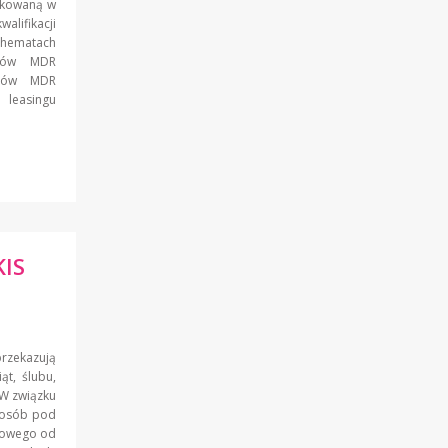
likowaną w
alifikacji
chematach
wców MDR
isów MDR
 leasingu
KIS
zekazują
t, ślubu,
 W związku
posób pod
dowego od