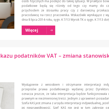
osób fizycznych ma podejść do takiej sytuacji. W praktyce bow
podatkowe będą się różniły od tego czy mamy do czy
przychodem ze stosunku pracy czy z darowizną przekaz
pracodawcę na rzecz pracownika. Wskazówki wynikające z wy
dnia 8 lipca 2014 roku, sygn. K 7/13 Wyrok TK o sygn. K 7/13 dot
Więcej
ykazu podatników VAT – zmiana stanowis
Wystąpienie z wnioskiem i otrzymanie interpretacji indy
przepisów prawa podatkowego wydanej przez Dyrektora
oznacza jeszcze, że taka interpretacja będzie funkcjonowała
prawnym w niezmienionej treści. Jednym z uprawnień posiada
Szefa KAS jest zmiana z urzędu interpretacji indywidualnej, jeżel
jej nieprawidłowość. Szef KAS nie jest w tym zakresie og