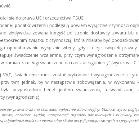
mówić.
ołał się do prawa UE i orzecznictwa TSUE.
odanej podatkowi temu podlegają bowiem wyłącznie czynności odpł
jasno zindywidualizowana korzyść po stronie dostawcy towaru lub us
ezpośrednim związku z czynnością, która miałaby być opodatkowan
ga opodatkowaniu wyłącznie wtedy, gdy istnieje związek prawny
stępuje świadczenie wzajemne, przy czym wynagrodzenie otrzyman
w zamian za usługi świadczone na rzecz usługobiorcy” (wyrok ws. C-
AT, świadczenie musi zostać wykonane i wynagrodzenie z tytu
 przy tym jednak, by w następstwie zobowiązania, w wykonaniu 
 była bezpośrednim beneficjentem świadczenia, a świadczonej 
cy (wynagrodzenie).
zepisów prawa oraz ma charakter wyłącznie informacyjny. Stanowi wyraz poglą
prawa, orzeczeń sądów, interpretacji organów państwowych i publikacji pr
oszą odpowiedzialności za ewentualne skutki decyzji podejmowanych na jego podst