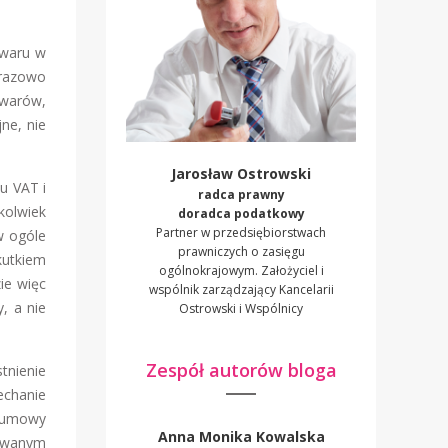
owaru w
razowo
owarów,
ne, nie
Jarosław Ostrowski
u VAT i
radca prawny
kolwiek
doradca podatkowy
Partner w przedsiębiorstwach
w ogóle
prawniczych o zasięgu
kutkiem
ogólnokrajowym. Założyciel i
ie więc
wspólnik zarządzający Kancelarii
, a nie
Ostrowski i Wspólnicy
Zespół autorów bloga
tnienie
echanie
h umowy
Anna Monika Kowalska
zowanym