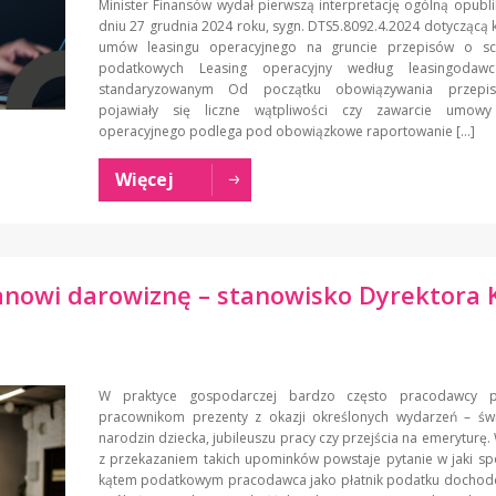
Minister Finansów wydał pierwszą interpretację ogólną opub
dniu 27 grudnia 2024 roku, sygn. DTS5.8092.4.2024 dotyczącą kw
umów leasingu operacyjnego na gruncie przepisów o s
podatkowych Leasing operacyjny według leasingoda
standaryzowanym Od początku obowiązywania przep
pojawiały się liczne wątpliwości czy zawarcie umowy
operacyjnego podlega pod obowiązkowe raportowanie […]
Więcej
anowi darowiznę – stanowisko Dyrektora 
W praktyce gospodarczej bardzo często pracodawcy pr
pracownikom prezenty z okazji określonych wydarzeń – świą
narodzin dziecka, jubileuszu pracy czy przejścia na emeryturę.
z przekazaniem takich upominków powstaje pytanie w jaki s
kątem podatkowym pracodawca jako płatnik podatku docho