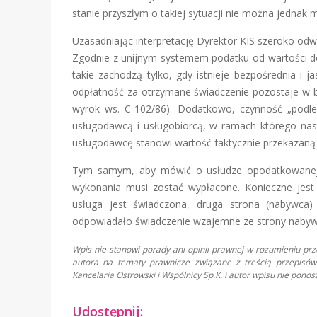
stanie przyszłym o takiej sytuacji nie można jednak 
Uzasadniając interpretację Dyrektor KIS szeroko odw
Zgodnie z unijnym systemem podatku od wartości d
takie zachodzą tylko, gdy istnieje bezpośrednia i 
odpłatność za otrzymane świadczenie pozostaje w b
wyrok ws. C-102/86). Dodatkowo, czynność „podle
usługodawcą i usługobiorcą, w ramach którego na
usługodawcę stanowi wartość faktycznie przekazaną 
Tym samym, aby mówić o usłudze opodatkowanej V
wykonania musi zostać wypłacone. Konieczne jest
usługa jest świadczona, druga strona (nabywca)
odpowiadało świadczenie wzajemne ze strony nabyw
Wpis nie stanowi porady ani opinii prawnej w rozumieniu pr
autora na tematy prawnicze związane z treścią przepisów 
Kancelaria Ostrowski i Wspólnicy Sp.K. i autor wpisu nie pon
Udostępnij: