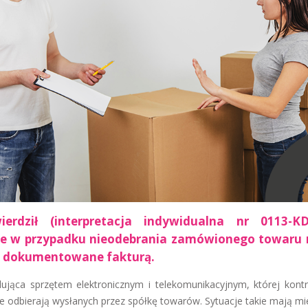
erdził (interpretacja indywidualna nr 0113-KD
rane w przypadku nieodebrania zamówionego towaru 
ć dokumentowane fakturą.
lująca sprzętem elektronicznym i telekomunikacyjnym, której kontr
nie odbierają wysłanych przez spółkę towarów. Sytuacje takie mają mi