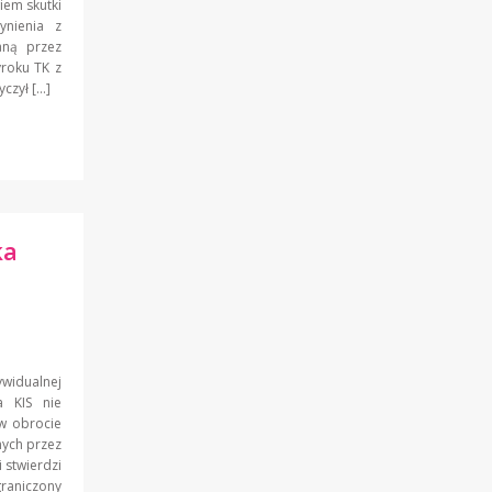
iem skutki
nienia z
aną przez
roku TK z
yczył […]
ka
widualnej
 KIS nie
 w obrocie
nych przez
i stwierdzi
raniczony