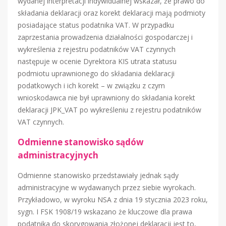
wydanej interpretacji indywidualnej wskazał, że prawo do
składania deklaracji oraz korekt deklaracji mają podmioty
posiadające status podatnika VAT. W przypadku
zaprzestania prowadzenia działalności gospodarczej i
wykreślenia z rejestru podatników VAT czynnych
następuje w ocenie Dyrektora KIS utrata statusu
podmiotu uprawnionego do składania deklaracji
podatkowych i ich korekt – w związku z czym
wnioskodawca nie był uprawniony do składania korekt
deklaracji JPK_VAT po wykreśleniu z rejestru podatników
VAT czynnych.
Odmienne stanowisko sądów
administracyjnych
Odmienne stanowisko przedstawiały jednak sądy
administracyjne w wydawanych przez siebie wyrokach.
Przykładowo, w wyroku NSA z dnia 19 stycznia 2023 roku,
sygn. I FSK 1908/19 wskazano że kluczowe dla prawa
podatnika do skorygowania złożonej deklaracji jest to,