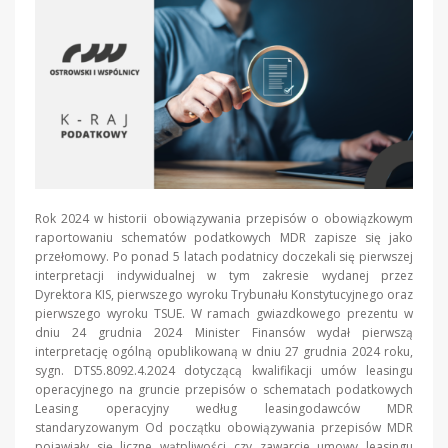
Rok 2024 w historii obowiązywania przepisów o obowiązkowym
raportowaniu schematów podatkowych MDR zapisze się jako
przełomowy. Po ponad 5 latach podatnicy doczekali się pierwszej
interpretacji indywidualnej w tym zakresie wydanej przez
Dyrektora KIS, pierwszego wyroku Trybunału Konstytucyjnego oraz
pierwszego wyroku TSUE. W ramach gwiazdkowego prezentu w
dniu 24 grudnia 2024 Minister Finansów wydał pierwszą
interpretację ogólną opublikowaną w dniu 27 grudnia 2024 roku,
sygn. DTS5.8092.4.2024 dotyczącą kwalifikacji umów leasingu
operacyjnego na gruncie przepisów o schematach podatkowych
Leasing operacyjny według leasingodawców MDR
standaryzowanym Od początku obowiązywania przepisów MDR
pojawiały się liczne wątpliwości czy zawarcie umowy leasingu