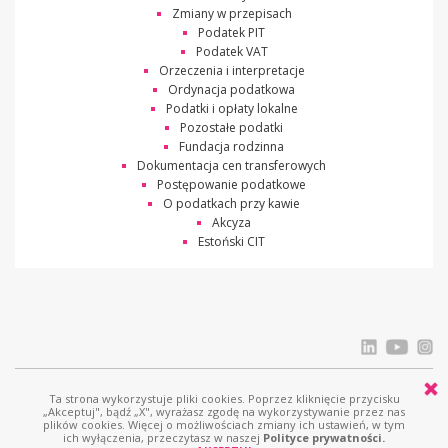
Zmiany w przepisach
Podatek PIT
Podatek VAT
Orzeczenia i interpretacje
Ordynacja podatkowa
Podatki i opłaty lokalne
Pozostałe podatki
Fundacja rodzinna
Dokumentacja cen transferowych
Postępowanie podatkowe
O podatkach przy kawie
Akcyza
Estoński CIT
Ta strona wykorzystuje pliki cookies. Poprzez kliknięcie przycisku
© Ostrowski i Wspólnicy |
www.ostrowski.legal
| Wszystkie prawa zastrzeżone
„Akceptuj", bądź „X", wyrażasz zgodę na wykorzystywanie przez nas
plików cookies. Więcej o możliwościach zmiany ich ustawień, w tym
Licznik odwiedziń: 518294
ich wyłączenia, przeczytasz w naszej
Polityce prywatności.