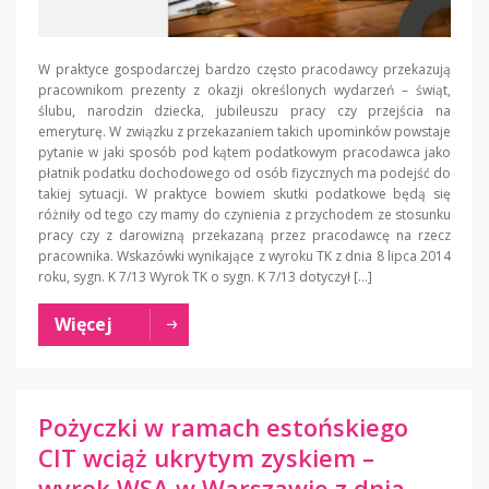
W praktyce gospodarczej bardzo często pracodawcy przekazują
pracownikom prezenty z okazji określonych wydarzeń – świąt,
ślubu, narodzin dziecka, jubileuszu pracy czy przejścia na
emeryturę. W związku z przekazaniem takich upominków powstaje
pytanie w jaki sposób pod kątem podatkowym pracodawca jako
płatnik podatku dochodowego od osób fizycznych ma podejść do
takiej sytuacji. W praktyce bowiem skutki podatkowe będą się
różniły od tego czy mamy do czynienia z przychodem ze stosunku
pracy czy z darowizną przekazaną przez pracodawcę na rzecz
pracownika. Wskazówki wynikające z wyroku TK z dnia 8 lipca 2014
roku, sygn. K 7/13 Wyrok TK o sygn. K 7/13 dotyczył […]
Więcej
Pożyczki w ramach estońskiego
CIT wciąż ukrytym zyskiem –
wyrok WSA w Warszawie z dnia