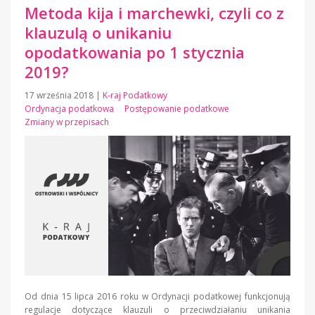
Metoda kija i marchewki, czyli co z
klauzulą o unikaniu
opodatkowania po 1 stycznia
2019?
17 września 2018
|
K-raj Podatkowy
Ordynacja podatkowa
Postępowanie podatkowe
Zmiany w przepisach
Od dnia 15 lipca 2016 roku w Ordynacji podatkowej funkcjonują
regulacje dotyczące klauzuli o przeciwdziałaniu unikania