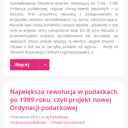
opodatkowania. Obszerny dział IIIA, obejmujący art. 119a – 119fz
Ordynacji podatkowej, reguluje szereg kwestii związanych z tą
klauzulą, m.in. procedurę związaną z postępowaniem w
przypadku unikania opodatkowania czy opinią zabezpieczającą.
Klauzula była częstą bohaterką naszych wpisów – pisałyśmy o niej
m.in. w artykule, który odnajdziecie tutaj. Do tej pory klauzula o
przeciwdziałaniu unikania opodatkowania nie doczekała się
większych zmian, jednak sytuacja ta wkrótce ulegnie zmianie.
Ustawa o exit tax to nie tylko podatek od wyjścia… Kiedy na
stronach Rządowego Centrum Legislacji pojawił […]
Więcej
Największa rewolucja w podatkach
po 1989 roku, czyli projekt nowej
Ordynacji podatkowej
10 września 2018
|
K-raj Podatkowy
Ordynacja podatkowa
Zmiany w przepisach