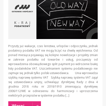
Przyszły już wakacje, czas lenistwa, urlopów i odpoczynku, jednak
podatnicy podatku VAT nie mogą liczyć na chwilę wytchnienia. Od
ponad miesiąca pojawiają się kolejne nowelizacje i projekty zmian
w zakresie podatku od towarów i usług, począwszy od
wprowadzenia obowiązkowego split payment po wdrożenie białej
listy podatników VAT. Uszczelnianiem systemu podatkowego nie
zajmuje się jednak tylko polski ustawodawca. Unia wprowadza
szybką naprawę systemu VAT Szybką naprawą systemu VAT zajął
się ustawodawca unijny, uchwalając dyrektywę Rady z dnia 4
grudnia 2018 roku nr 2018/1910 zmieniającą dyrektywę
2006/112/WE w odniesieniu do harmonizacji i uproszczenia
niektórych przepisów w systemie podatku […]
Więcej