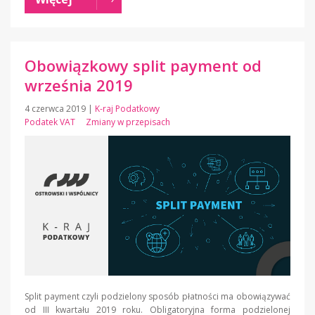
Obowiązkowy split payment od
września 2019
4 czerwca 2019
|
K-raj Podatkowy
Podatek VAT
Zmiany w przepisach
Split payment czyli podzielony sposób płatności ma obowiązywać
od III kwartału 2019 roku. Obligatoryjna forma podzielonej