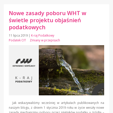
Nowe zasady poboru WHT w
świetle projektu objaśnień
podatkowych
11 lipca 2019
|
K-raj Podatkowy
Podatek CIT
Zmiany w przepisach
Jak wskazywaliśmy wcześniej w artykułach publikowanych na
naszym blogu, z dniem 1 stycznia 2019 roku w życie weszły nowe
zasady mechanizmu poboru przez płatników podatku u źródła –