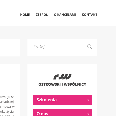
HOME
ZESPÓŁ
O KANCELARII
KONTAKT
odowego są
Szkolenia
akładczej,
ch mowa w
oku życia,
O nas