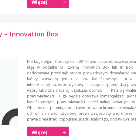
Więcej
 – Innovation Box
Dla kogo ulga Z początkiem 2019 roku ustawodawca wprow
ulgę w podatku CIT zwaną Innovation Box lub IP Box. 
dedykowana przedsiębiorcom prowadzącym działalność inn
którzy wytworzą jedno z tzw. kwalifikowanych praw w
intelektualnej, np. wzór użytkowy a następnie sprzedadzą pra
wzoru lub udzielą licencji uzyskując dochód. Katalog kwali
praw własności Ulga będzie dotyczyła komercjalizacji jedn
kwalifikowanych praw własności intelektualnej zawartych w
Obejmie on: patenty, dodatkowe prawa ochronne na wynalaz
ochronne na wzór użytkowy, prawa z rejestracji wzoru prze
prawa z rejestracji topografii układu scalonego, dodatkowe pr
Więcej