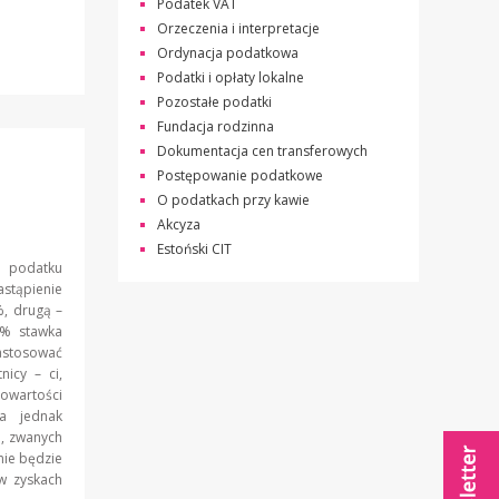
Podatek VAT
Orzeczenia i interpretacje
Ordynacja podatkowa
Podatki i opłaty lokalne
Pozostałe podatki
Fundacja rodzinna
Dokumentacja cen transferowych
Postępowanie podatkowe
O podatkach przy kawie
Akcyza
Estoński CIT
w podatku
stąpienie
, drugą –
% stawka
stosować
nicy – ci,
owartości
a jednak
e, zwanych
nie będzie
w zyskach