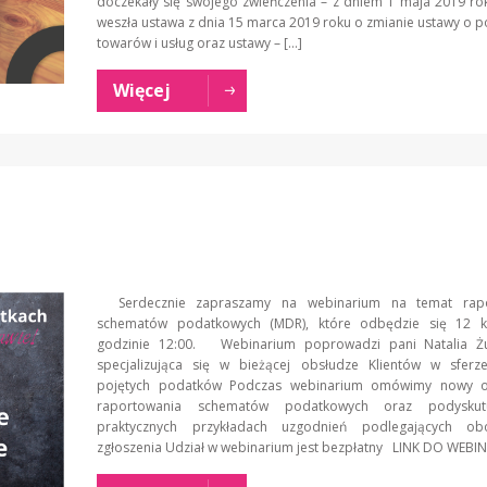
doczekały się swojego zwieńczenia – z dniem 1 maja 2019 ro
weszła ustawa z dnia 15 marca 2019 roku o zmianie ustawy o 
towarów i usług oraz ustawy – […]
Więcej
Serdecznie zapraszamy na webinarium na temat rapo
schematów podatkowych (MDR), które odbędzie się 12 k
godzinie 12:00. Webinarium poprowadzi pani Natalia Ż
specjalizująca się w bieżącej obsłudze Klientów w sferz
pojętych podatków Podczas webinarium omówimy nowy o
raportowania schematów podatkowych oraz podysku
praktycznych przykładach uzgodnień podlegających ob
zgłoszenia Udział w webinarium jest bezpłatny LINK DO W