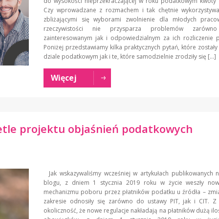
do wysokości nieprzekraczającej w roku podatkowym kwoty 8
Czy wprowadzane z rozmachem i tak chętnie wykorzystyw
zbliżającymi się wyborami zwolnienie dla młodych prac
rzeczywistości nie przysparza problemów zarów
zainteresowanym jak i odpowiedzialnym za ich rozliczenie 
Poniżej przedstawiamy kilka praktycznych pytań, które został
dziale podatkowym jak i te, które samodzielnie zrodziły się […]
Więcej
tle projektu objaśnień podatkowych
Jak wskazywaliśmy wcześniej w artykułach publikowanych 
blogu, z dniem 1 stycznia 2019 roku w życie weszły no
mechanizmu poboru przez płatników podatku u źródła – zmi
zakresie odnosiły się zarówno do ustawy PIT, jak i CIT. Z
okoliczność, że nowe regulacje nakładają na płatników dużą il