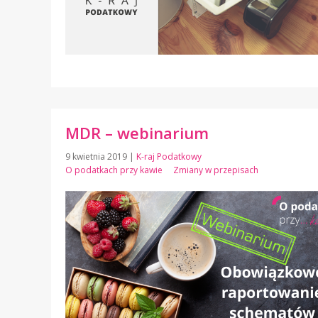
MDR – webinarium
9 kwietnia 2019
|
K-raj Podatkowy
O podatkach przy kawie
Zmiany w przepisach