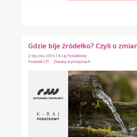
Gdzie bije źródełko? Czyli o zmi
2 stycznia 2019
|
K-raj Podatkowy
Podatek CIT
Zmiany w przepisach