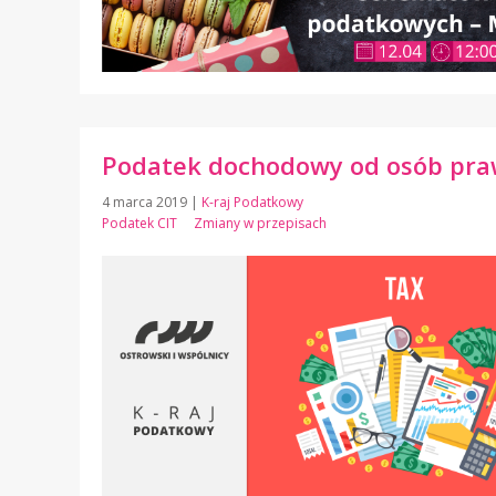
Podatek dochodowy od osób pra
4 marca 2019
|
K-raj Podatkowy
Podatek CIT
Zmiany w przepisach