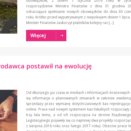
obowiązków, z dniem 1 stycznia 2019 roku w życi
rozporządzenie Ministra Finansów z dnia 31 grudnia 2
odraczające spełnianie nowych obowiązków do dnia 30 cze
roku. Krótko przed wypatrywanym z niepokojem dniem 1 lipca
Minister Finansów zaskoczył płatników kolejny raz […]
Więcej
awodawca postawił na ewolucję
Od dłuższego już czasu w mediach i informacjach branżowych 
się informacje o planowanych zmianach w zakresie ewidenc
sprzedaży przez wymianę dotychczasowych kas rejestrującyc
online. Prace nad nowym systemem kas fiskalnych rozpoczęły 
trzy lata temu, a od ich rozpoczęcia na stronie Rządoweg
Legislacyjnego pojawiły się co najmniej dwa projekty rozporząd
z sierpnia 2016 roku oraz lutego 2017 roku). Obecnie prace le