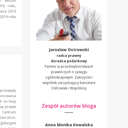
e weszło
018 roku,
rwca 2019
 2019 roku
Jarosław Ostrowski
radca prawny
doradca podatkowy
Partner w przedsiębiorstwach
prawniczych o zasięgu
ogólnokrajowym. Założyciel i
wspólnik zarządzający Kancelarii
Ostrowski i Wspólnicy
przewijały
jonowania
h na kasy
Zespół autorów bloga
się prawie
o Centrum
zeń (m.in.
gislacyjne
Anna Monika Kowalska