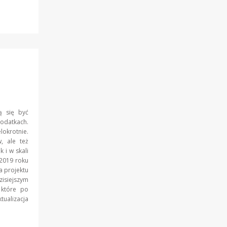
ą się być
podatkach.
okrotnie.
, ale też
 i w skali
 2019 roku
a projektu
zisiejszym
 które po
tualizacja