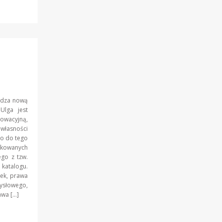
adza nową
Ulga jest
owacyjną,
łasności
wo do tego
fikowanych
ego z tzw.
 katalogu.
ek, prawa
mysłowego,
awa […]