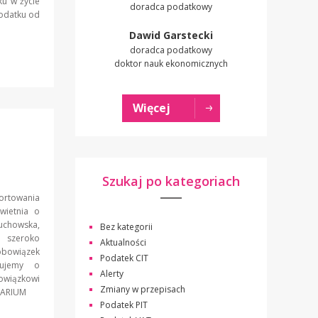
ku w życie
doradca podatkowy
podatku od
Dawid Garstecki
doradca podatkowy
doktor nauk ekonomicznych
Więcej
Szukaj po kategoriach
rtowania
wietnia o
uchowska,
Bez kategorii
e szeroko
Aktualności
bowiązek
Podatek CIT
tujemy o
Alerty
owiązkowi
Zmiany w przepisach
EBINARIUM
Podatek PIT