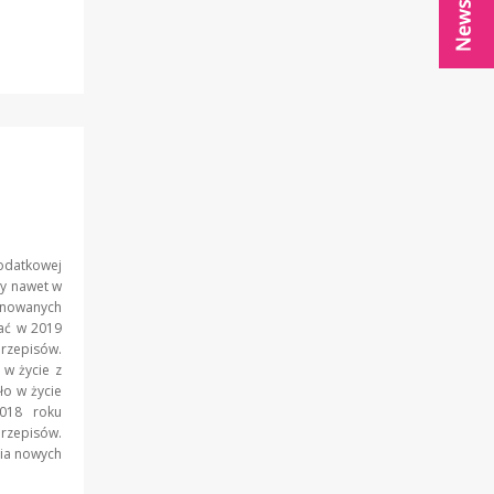
datkowej
ły nawet w
lanowanych
ać w 2019
rzepisów.
 w życie z
ło w życie
2018 roku
rzepisów.
ia nowych