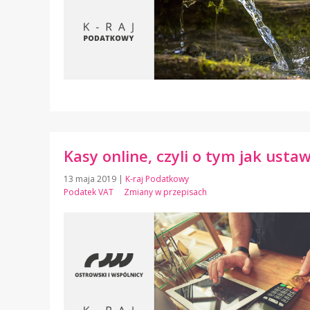
Kasy online, czyli o tym jak ust
13 maja 2019
|
K-raj Podatkowy
Podatek VAT
Zmiany w przepisach