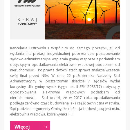
Kancelaria Ostrowski i Wspólnicy od samego początku, tj. od
wydania interpretacji indywidualnej poprzez całe postępowanie
sądowo-administracyjne wspierała gminę w sporze z podatnikiem
dotyczącym opodatkowania elektrowni wiatrowej podatkiem od
nieruchomości. Po prawie dwóch latach sprawa znalazła wreszcie
swój finał przed NSA. W dniu 22 października Naczelny Sąd
Administracyjny w poszerzonym składzie 7 sędziów wydał
korzystny dla gminy wyrok (sygn. akt II FSK 2983/17) dotyczący
opodatkowania elektrowni wiatrowych podatkiem od
nieruchomości. Sąd orzekł, że w 2017 roku opodatkowaniu
podlega zarówno część budowlana jak i część techniczna wiatraka.
Sąd podzielił argumenty Gminy, że definicja budowli jaką jest m.in.
elektrownia wiatrowa, która wynika […]
Więcej