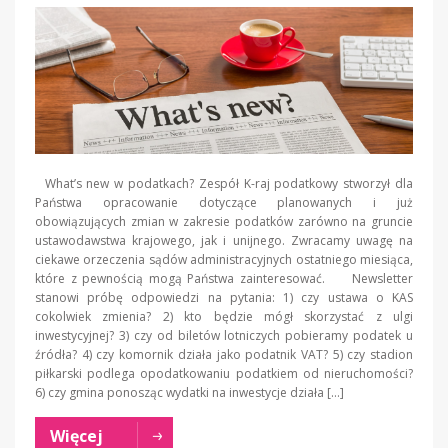
What’s new w podatkach? Zespół K-raj podatkowy stworzył dla
Państwa opracowanie dotyczące planowanych i już
obowiązujących zmian w zakresie podatków zarówno na gruncie
ustawodawstwa krajowego, jak i unijnego. Zwracamy uwagę na
ciekawe orzeczenia sądów administracyjnych ostatniego miesiąca,
które z pewnością mogą Państwa zainteresować. Newsletter
stanowi próbę odpowiedzi na pytania: 1) czy ustawa o KAS
cokolwiek zmienia? 2) kto będzie mógł skorzystać z ulgi
inwestycyjnej? 3) czy od biletów lotniczych pobieramy podatek u
źródła? 4) czy komornik działa jako podatnik VAT? 5) czy stadion
piłkarski podlega opodatkowaniu podatkiem od nieruchomości?
6) czy gmina ponosząc wydatki na inwestycje działa […]
Więcej