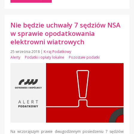
Nie będzie uchwały 7 sędziów NSA
w sprawie opodatkowania
elektrowni wiatrowych
25 września 2018
|
K-raj Podatkowy
Alerty
Podatki i opłaty lokalne
Pozostałe podatki
Na wczorajszym prawie dwugodzinnym posiedzeniu 7 sędziów