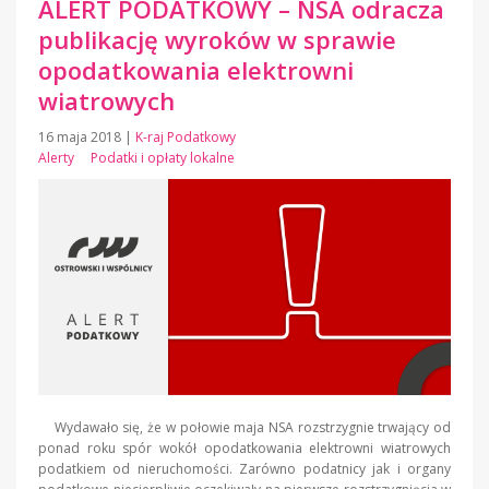
ALERT PODATKOWY – NSA odracza
publikację wyroków w sprawie
opodatkowania elektrowni
wiatrowych
16 maja 2018
|
K-raj Podatkowy
Alerty
Podatki i opłaty lokalne
Wydawało się, że w połowie maja NSA rozstrzygnie trwający od
ponad roku spór wokół opodatkowania elektrowni wiatrowych
podatkiem od nieruchomości. Zarówno podatnicy jak i organy